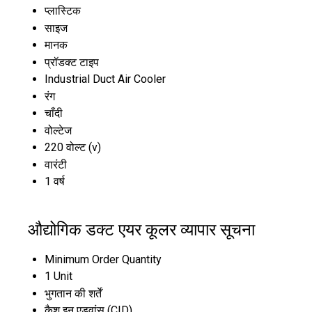
प्लास्टिक
साइज
मानक
प्रॉडक्ट टाइप
Industrial Duct Air Cooler
रंग
चाँदी
वोल्टेज
220 वोल्ट (v)
वारंटी
1 वर्ष
औद्योगिक डक्ट एयर कूलर व्यापार सूचना
Minimum Order Quantity
1 Unit
भुगतान की शर्तें
कैश इन एडवांस (CID)