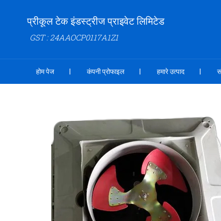
प्रीकूल टेक इंडस्ट्रीज प्राइवेट लिमिटेड
GST : 24AAOCP0117A1Z1
होम पेज
कंपनी प्रोफाइल
हमारे उत्पाद
स