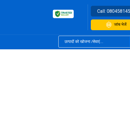
Call:
08045814
जांच भेजें